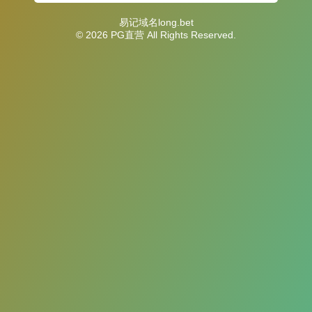
易记域名long.bet
© 2026 PG直营 All Rights Reserved.